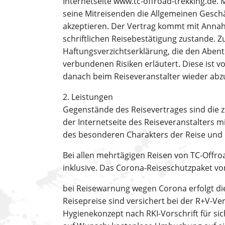
Internetseite www.tc-offroad-trekking.de.
seine Mitreisenden die Allgemeinen Gesch
akzeptieren. Der Vertrag kommt mit Annah
schriftlichen Reisebestätigung zustande. Zu
Haftungsverzichtserklärung, die den Aben
verbundenen Risiken erläutert. Diese ist 
danach beim Reiseveranstalter wieder abzu
2. Leistungen
Gegenstände des Reisevertrages sind die z
der Internetseite des Reiseveranstalters 
des besonderen Charakters der Reise und d
Bei allen mehrtägigen Reisen von TC-Offro
inklusive. Das Corona-Reiseschutzpaket vo
bei Reisewarnung wegen Corona erfolgt die
Reisepreise sind versichert bei der R+V-Ve
Hygienekonzept nach RKI-Vorschrift für si