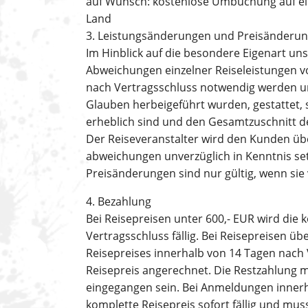
auf Wunsch: kostenlose Umbuchung auf ein
Land
3. Leistungsänderungen und Preisänderu
Im Hinblick auf die besondere Eigenart u
Abweichungen einzelner Reiseleistungen vo
nach Vertragsschluss notwendig werden un
Glauben herbeigeführt wurden, gestattet,
erheblich sind und den Gesamtzuschnitt de
Der Reiseveranstalter wird den Kunden üb
abweichungen unverzüglich in Kenntnis se
Preisänderungen sind nur gültig, wenn sie 
4. Bezahlung
Bei Reisepreisen unter 600,- EUR wird die
Vertragsschluss fällig. Bei Reisepreisen ü
Reisepreises innerhalb von 14 Tagen nach V
Reisepreis angerechnet. Die Restzahlung 
eingegangen sein. Bei Anmeldungen inner
komplette Reisepreis sofort fällig und mu