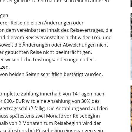
e zeitgleiche TC-Offroad-Reise in einem anderen
ngen
nserer Reisen bleiben Änderungen oder
n dem vereinbarten Inhalt des Reisevertrages, die
d die vom Reiseveranstalter nicht wider Treu und
 soweit die Änderungen oder Abweichungen nicht
r gebuchten Reise nicht beeinträchtigen.
er wesentliche Leistungsänderungen oder -
tzen.
von beiden Seiten schriftlich bestätigt wurden.
 komplette Zahlung innerhalb von 14 Tagen nach
ber 600,- EUR wird eine Anzahlung von 30% des
ertragsschluß fällig. Die Anzahlung wird auf den
muss spätestens zwei Monate vor Reisebeginn
halb von 2 Monaten zum Reisebeginn wird der
ss spätestens bei Reisebeginn eingegangen sein.