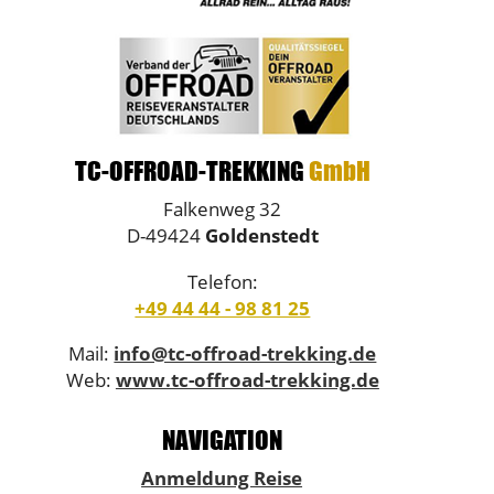
TC-OFFROAD-TREKKING
GmbH
Falkenweg 32
D-49424
Goldenstedt
Telefon:
+49 44 44 - 98 81 25
Mail:
info@tc-offroad-trekking.de
Web:
www.tc-offroad-trekking.de
NAVIGATION
Anmeldung Reise